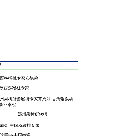
》
陕西猕猴桃专家
郑州果树所猕猴
段眉会-中国猕猴