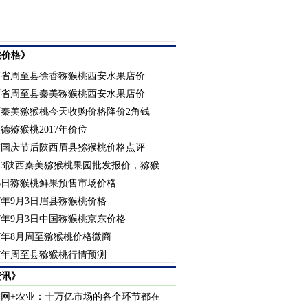
桃价格》
西省周至县徐香猕猴桃西安水果店价
西省周至县秦美猕猴桃西安水果店价
西秦美猕猴桃今天收购价格降价2角钱
德猕猴桃2017年价位
17国庆节后陕西眉县猕猴桃价格点评
23陕西秦美猕猴桃果园批发报价，猕猴
6日猕猴桃鲜果预售市场价格
17年9月3日眉县猕猴桃价格
17年9月3日中国猕猴桃京东价格
17年8月周至猕猴桃价格微商
17年周至县猕猴桃行情预测
资讯》
联网+农业：十万亿市场的各个环节都在