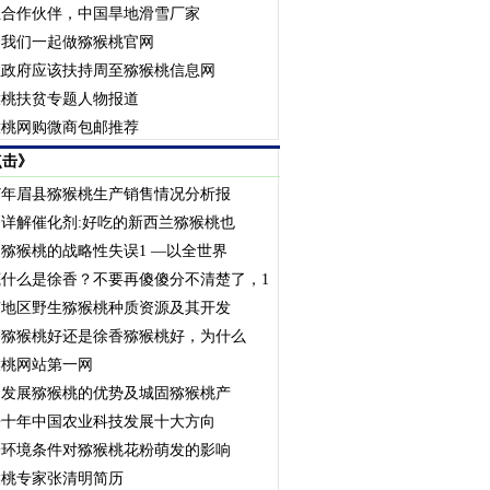
业合作伙伴，中国旱地滑雪厂家
资我们一起做猕猴桃官网
至政府应该扶持周至猕猴桃信息网
猴桃扶贫专题人物报道
猴桃网购微商包邮推荐
点击》
17年眉县猕猴桃生产销售情况分析报
详解催化剂:好吃的新西兰猕猴桃也
猕猴桃的战略性失误1 —以全世界
底什么是徐香？不要再傻傻分不清楚了，1
南地区野生猕猴桃种质资源及其开发
香猕猴桃好还是徐香猕猴桃好，为什么
猴桃网站第一网
中发展猕猴桃的优势及城固猕猴桃产
来十年中国农业科技发展十大方向
养环境条件对猕猴桃花粉萌发的影响
猴桃专家张清明简历