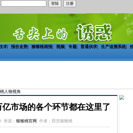
：
技术
|
报价走势
|
猕猴桃画报
|
视频
|
专题
|
普通供求
|
生产追溯系统
|
桃人物视角
万亿市场的各个环节都在这里了
03 来源：
猕猴桃官网
作者：西安猕猴桃