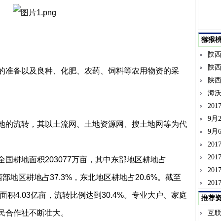
猕猴
陕
陕
的准备以及良种、化肥、农药、饲料等农用物资的采
陕
海沃
20
9月
地的流转，其以土流网、土地资源网、搜土地网等为代
9月
20
20
国耕地面积203077万亩，其中东部地区耕地占
20
，西部地区耕地占37.3%，东北地区耕地占20.6%。截至
20
面积4.03亿亩，流转比例达到30.4%。专业大户、家庭
推荐
民合作社不断壮大。
互