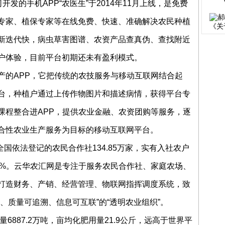
开发的手机APP“农医生”于2014年11月上线，是免费
专家、植保专家等在线免费、快速、准确解决农民种植
新迭代快，病虫草害图谱、农资产品查真伪、查找附近
户体验，目前平台初期还未有盈利模式。
产的APP，它把传统的农技服务与移动互联网结合起
台，种植户通过上传作物图片和描述病情，获得平台专
课程整合进APP，提供农业金融、农资团购等服务，逐
合性农业生产服务为目标的移动互联网平台。
，全国依法登记的农民合作社134.85万家，实有入社农户
6.8%。云华农汇网是专注于服务农民合作社、家庭农场、
打造财务、产销、经营管理、物联网指挥调度系统，致
、质量可追溯、信息可互联”的“透明农业组织”。
量6887.2万吨，亩均化肥用量21.9公斤，远高于世界平