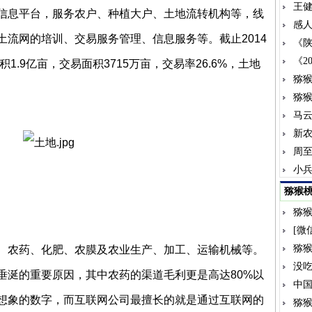
王
信息平台，服务农户、种植大户、土地流转机构等，线
感
土流网的培训、交易服务管理、信息服务等。截止2014
《陕
《2
1.9亿亩，交易面积3715万亩，交易率26.6%，土地
猕猴
猕
马
新
周
小兵
猕猴
猕
[微
猕
、农药、化肥、农膜及农业生产、加工、运输机械等。
没
垂涎的重要原因，其中农药的渠道毛利更是高达80%以
中
想象的数字，而互联网公司最擅长的就是通过互联网的
猕