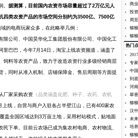
商
润。
据测算，目前国内农资市场容量超过了2万亿元人
投
四类农资产品的市场空间分别约为3500亿、7500亿
周
领域的电商玩家众多，在此略举几例：
猕
猕
有限公司、中国昊华化工集团股份有限公司、中国化工
热门
阿里巴巴，今年7月14日，淘宝上线农资频道，涵盖了
20
、饲料等农资产品，致力于改造农资行业多级经销商层
专家
中国
货，同时从准入机制、店铺保障金、售后周期等方面提
到
河
从厂家采购农资
（品类涵盖化肥、种子、农药、农机
翠
猕
2月上线，自营与商户入驻各占半壁江山，已有400家农
汉
场覆盖全国区域达到3万亩土地，采用村站模式，贴地面
未
培
农民下单。目前云农场已成为集农村电商、农村物流、
猕