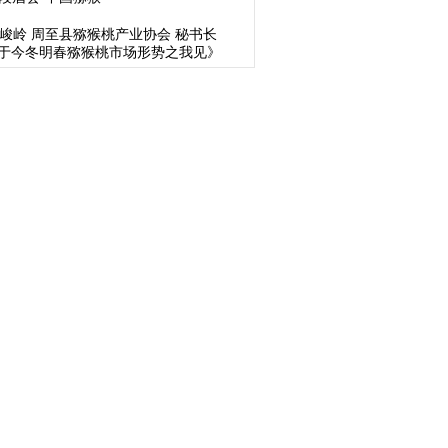
郝峻岭 周至县猕