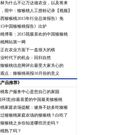
健林为什么不让万达做农业，以及将来
人，雨中：猕猴桃人工授粉记录【视频】
西猕猴桃2015年行业总体报告》免
015中国猕猴桃报告》出炉
桃博客：2015我最喜欢的中国猕猴桃
猴桃网站第一网
云正在农业方面下一盘很大的棋
农业时代下的机会：回归自然
至猕猴桃信息网评出最受大家关心的
观点：猕猴桃画报10月份的意义
桃产品推荐》
猴桃客户服务中心是您自己的家园
信环境]你最喜爱的中国最美猕猴桃
猴桃家庭农场提醒：健身不妨多吃猕猴
吃过猕猴桃家庭农场的猕猴桃？白吃了
国猕猴桃之乡你知道哪些历史吗？
猴桃熟了吗？