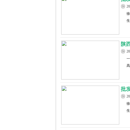
2
徐
生
陕
2
一
高
批
2
徐
生