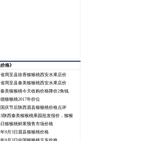
桃价格》
西省周至县徐香猕猴桃西安水果店价
西省周至县秦美猕猴桃西安水果店价
西秦美猕猴桃今天收购价格降价2角钱
德猕猴桃2017年价位
17国庆节后陕西眉县猕猴桃价格点评
23陕西秦美猕猴桃果园批发报价，猕猴
6日猕猴桃鲜果预售市场价格
17年9月3日眉县猕猴桃价格
17年9月3日中国猕猴桃京东价格