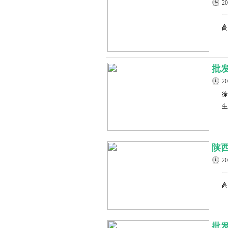
2
一
高
批
2
徐
生
陕
2
一
高
批