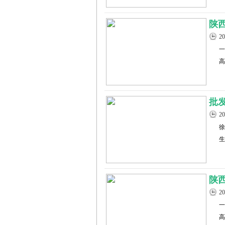
陕
2
一
高
批
2
徐
生
陕
2
一
高