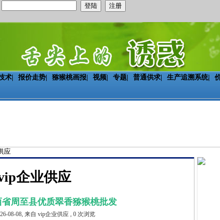
：
技术
|
报价走势
|
猕猴桃画报
|
视频
|
专题
|
普通供求
|
生产追溯系统
|
业供应
vip企业供应
西省周至县优质翠香猕猴桃批发
026-08-08, 来自 vip企业供应 , 0 次浏览