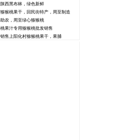
应陕西黑布林，绿色新鲜
西猕猴桃果干，回民街特产，周至制造
心助农，周至绿心猕猴桃
猴桃果汁专用猕猴桃批发销售
发销售上阳化村猕猴桃果干，果脯