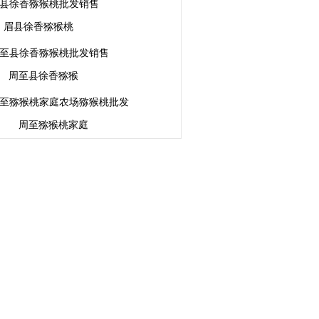
眉县徐香猕猴桃
周至县徐香猕猴
周至猕猴桃家庭