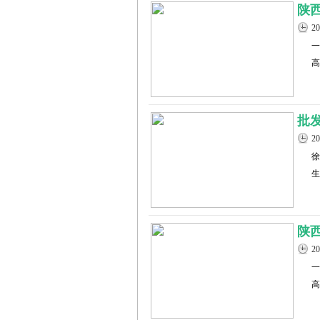
陕
2
一
高
批
2
徐
生
陕
2
一
高