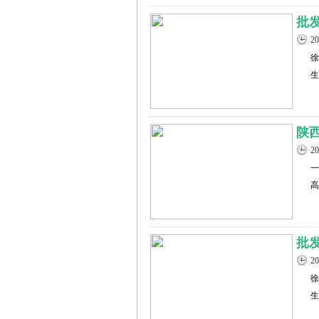
批
2
徐
生
陕
2
一
高
批
2
徐
生