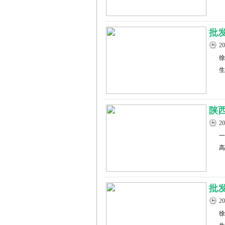
批
2
徐
生
陕
2
一
高
批
2
徐