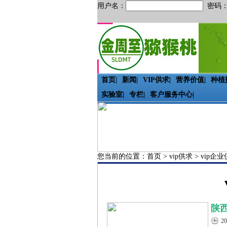
用户名：
密码
首页
|
新闻
|
VIP供求
|
营养价值
|
种植
实验室
|
专栏
|
客户服务中心
|
您当前的位置：
首页
>
vip供求
>
vip企
陕
2