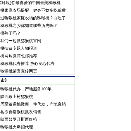
信环境]你最喜爱的中国最美猕猴桃
猴桃家庭农场提醒：健身不妨多吃猕猴
吃过猕猴桃家庭农场的猕猴桃？白吃了
国猕猴桃之乡你知道哪些历史吗？
猴桃熟了吗？
资我们一起做猕猴桃官网
猴桃扶贫专题人物报道
猴桃网购微商包邮推荐
猕猴桃代办推荐 放心良心代办
至猕猴桃荣誉宣传网页
点击》
猕猴桃代办，产地服务100年
应陕西猴上树猕猴桃
西周至猕猴桃微商一件代发，产地直销
至县徐香猕猴桃批发销售
应陕西普罗旺斯西红柿
至猕猴桃火爆招代理