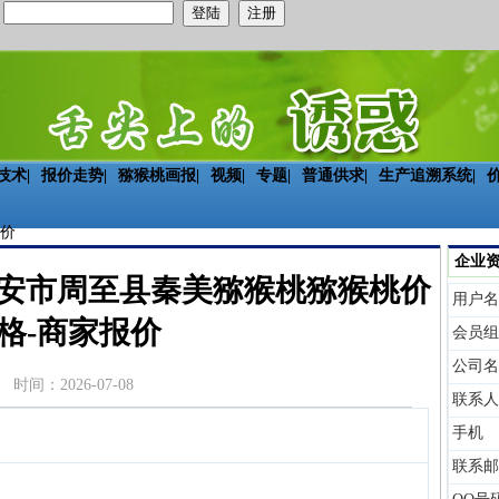
：
技术
|
报价走势
|
猕猴桃画报
|
视频
|
专题
|
普通供求
|
生产追溯系统
|
价
企业
陕西省西安市周至县秦美猕猴桃猕猴桃价
用户名
格-商家报价
会员组
公司名
时间：2026-07-08
联系人
手机
联系邮