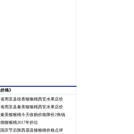
桃价格》
西省周至县徐香猕猴桃西安水果店价
西省周至县秦美猕猴桃西安水果店价
西秦美猕猴桃今天收购价格降价2角钱
德猕猴桃2017年价位
17国庆节后陕西眉县猕猴桃价格点评