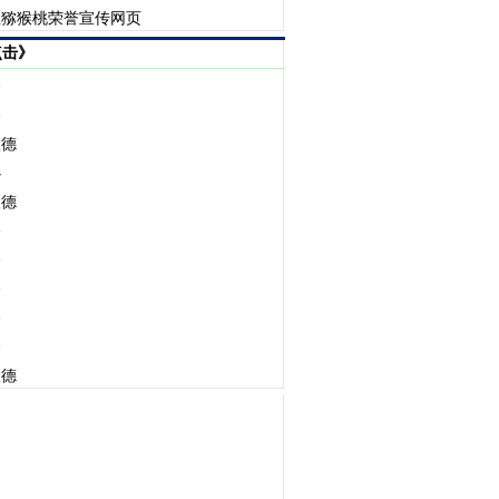
至猕猴桃荣誉宣传网页
点击》
香
香
沃德
心
沃德
香
香
香
香
香
沃德