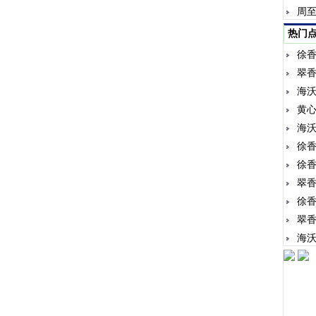
周
热门
徐
翠
海
黄
海
徐
徐
翠
徐
翠
海