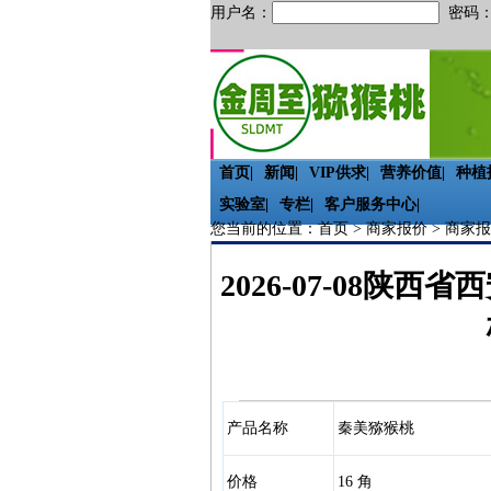
用户名：
密码
首页
|
新闻
|
VIP供求
|
营养价值
|
种植
实验室
|
专栏
|
客户服务中心
|
您当前的位置：
首页
>
商家报价
>
商家报
2026-07-08
产品名称
秦美猕猴桃
价格
16 角