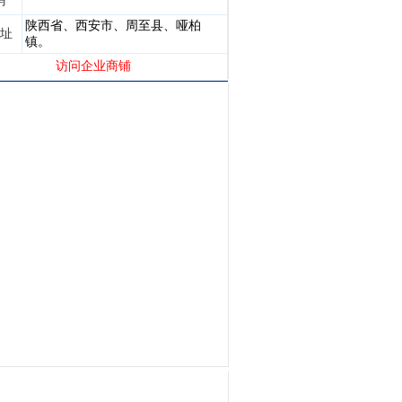
码
陕西省、西安市、周至县、哑柏
址
镇。
访问企业商铺