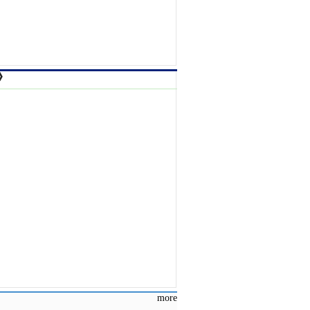
》
more