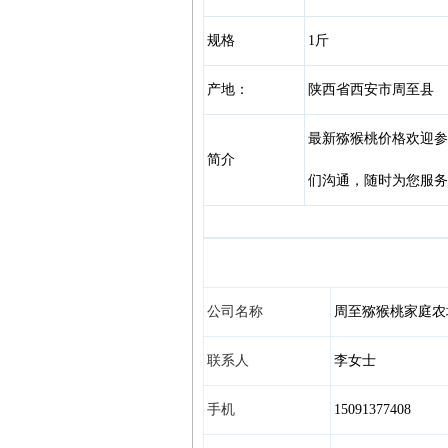
规格
1斤
产地：
陕西省西安市周至县
最新猕猴桃价格欢迎参
简介
们沟通，随时为您服务
公司名称
周至猕猴桃家庭农
联系人
李女士
手机
15091377408