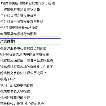
23陕西秦美猕猴桃果园批发报价，猕猴
6日猕猴桃鲜果预售市场价格
17年9月3日眉县猕猴桃价格
17年9月3日中国猕猴桃京东价格
17年8月周至猕猴桃价格微商
17年周至县猕猴桃行情预测
桃产品推荐》
猴桃客户服务中心是您自己的家园
信环境]你最喜爱的中国最美猕猴桃
猴桃家庭农场提醒：健身不妨多吃猕猴
吃过猕猴桃家庭农场的猕猴桃？白吃了
国猕猴桃之乡你知道哪些历史吗？
猴桃熟了吗？
资我们一起做猕猴桃官网
猴桃扶贫专题人物报道
猴桃网购微商包邮推荐
猕猴桃代办推荐 放心良心代办