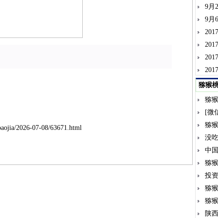
9月
9月
20
20
20
20
猕猴
猕
[微
猕
baojia/2026-07-08/63671.html
没
中
猕
投
猕
猕
陕西