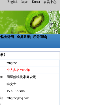
English
Japan
Korea
会员中心
价格走势图
|
奇异果派
|
积分商城
|
资料》
mhtjtnc
个人实名VIP2年
称
周至猕猴桃家庭农场
李女士
15091377408
箱
mhtjtnc@qq.com